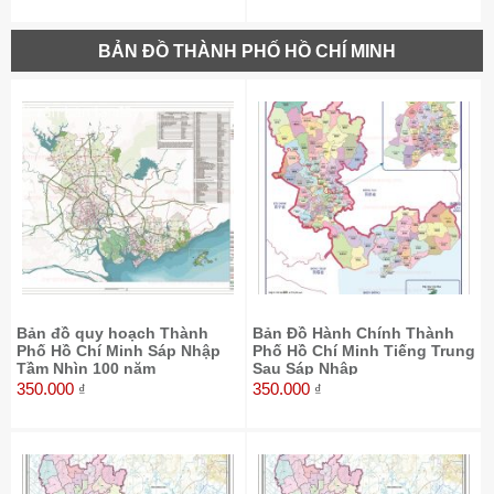
BẢN ĐỒ THÀNH PHỐ HỒ CHÍ MINH
Bản đồ quy hoạch Thành
Bản Đồ Hành Chính Thành
Phố Hồ Chí Minh Sáp Nhập
Phố Hồ Chí Minh Tiếng Trung
Tầm Nhìn 100 năm
Sau Sáp Nhập
350.000
350.000
₫
₫