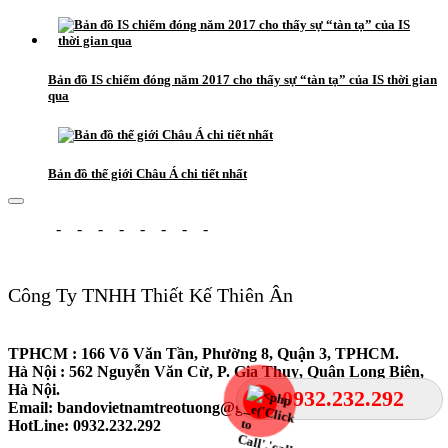
Bản đồ IS chiếm đóng năm 2017 cho thấy sự “tàn tạ” của IS thời gian
qua
Bản đồ thế giới Châu Á chi tiết nhất
-
-
-
-
-
-
-
-
Công Ty TNHH Thiết Kế Thiên Ân
TPHCM
: 166 Võ Văn Tần, Phường 8, Quận 3, TPHCM.
Hà Nội
: 562 Nguyễn Văn Cừ, P. Gia Thuỵ, Quận Long Biên,
Hà Nội.
0932.232.292
Email
: bandovietnamtreotuong@gmail.com
HotLine: 0932.232.292