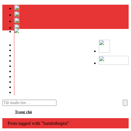
Bản Đồ Thế Giới Khổ Lớn
Bản Đồ Việt Nam Khổ Lớn
Bản Đồ TPHCM Khổ Lớn
Bản Đồ Hà Nội Khổ Lớn
Bản Đồ Hành Chính Và Các Tỉnh
Bản Đồ Quy Hoạch Dự Án
Bản Đồ Các Nước Trên Thế Giới
Bản Đồ Quy Hoạch Tỉnh Thành Phố
Sản Phẩm Hoàn Thiện
Bản Đồ Giao Thông – Du Lịch
Trang chủ
Posts tagged with "bandothegioi"