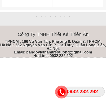
-
-
-
-
-
-
-
-
Công Ty TNHH Thiết Kế Thiên Ân
TPHCM
: 166 Võ Văn Tần, Phường 8, Quận 3, TPHCM.
Hà Nội
: 562 Nguyễn Văn Cừ, P. Gia Thuỵ, Quận Long Biên,
Hà Nội.
Email
: bandovietnamtreotuong@gmail.com
HotLine: 0932.232.292
0932.232.292