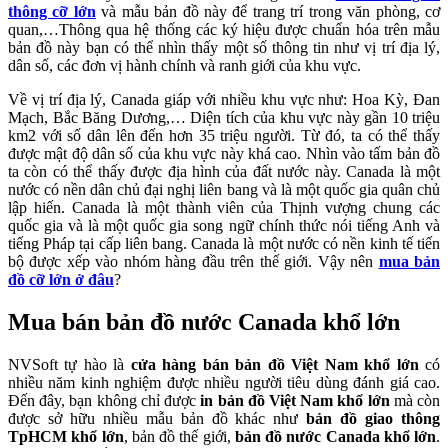
thông cỡ lớn
và mẫu bản đồ này để trang trí trong văn phòng, cơ
quan,…Thông qua hệ thống các ký hiệu được chuẩn hóa trên mẫu
bản đồ này bạn có thể nhìn thấy một số thông tin như vị trí địa lý,
dân số, các đơn vị hành chính và ranh giới của khu vực.
Về vị trí địa lý, Canada giáp với nhiều khu vực như: Hoa Kỳ, Đan
Mạch, Bắc Băng Dương,… Diện tích của khu vực này gần 10 triệu
km
2
với số dân lên đến hơn 35 triệu người. Từ đó, ta có thể thấy
được mật độ dân số của khu vực này khá cao. Nhìn vào tấm bản đồ
ta còn có thể thấy được địa hình của đất nước này. Canada là một
nước có nền dân chủ đại nghị liên bang và là một quốc gia quân chủ
lập hiến. Canada là một thành viên của Thịnh vượng chung các
quốc gia và là một quốc gia song ngữ chính thức nói tiếng Anh và
tiếng Pháp tại cấp liên bang. Canada là một nước có nền kinh tế tiến
bộ được xếp vào nhóm hàng đầu trên thế giới. Vậy nên
mua bản
đồ cỡ lớn ở đâu
?
Mua bán bản đồ nước Canada khổ lớn
NVSoft tự hào là
cửa hàng bán bản đồ Việt Nam khổ lớn
có
nhiều năm kinh nghiệm được nhiều người tiêu dùng đánh giá cao.
Đến đây, bạn không chỉ được
in bản đồ Việt Nam khổ lớn
mà còn
được sở hữu nhiều mẫu bản đồ khác như
bản đồ giao thông
TpHCM khổ lớn
, bản đồ thế giới,
bản đồ nước Canada khổ lớn
.