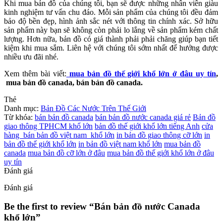
Khi mua bản đồ của chúng tôi, bạn sẽ được những nhân viên giàu
kinh nghiệm tư vấn chu đáo. Mỗi sản phẩm của chúng tôi đều đảm
bảo độ bền đẹp, hình ảnh sắc nét với thông tin chính xác. Sở hữu
sản phẩm này bạn sẽ không còn phải lo lắng về sản phẩm kém chất
lượng. Hơn nữa, bản đồ có giá thành phải phải chăng giúp bạn tiết
kiệm khi mua sắm. Liên hệ với chúng tôi sớm nhất để hưởng được
nhiều ưu đãi nhé.
Xem thêm bài viết:
mua bản đồ thế giới khổ lớn ở đâu uy tín
,
mua bản đồ canada, bán bản đồ canada.
Thẻ
Danh mục:
Bản Đồ Các Nước Trên Thế Giới
Từ khóa:
bán bản đồ canada
bán bản đồ nước canada giá rẻ
Bản đồ
giao thông TPHCM khổ lớn
bản đồ thế giới khổ lớn tiếng Anh
cửa
hàng bán bản đồ việt nam khổ lớn
in bản đồ giao thông cỡ lớn
in
bản đồ thế giới khổ lớn
in bản đồ việt nam khổ lớn
mua bản đồ
canada
mua bản đồ cỡ lớn ở đâu
mua bản đồ thế giới khổ lớn ở đâu
uy tín
Đánh giá
Đánh giá
Be the first to review “Bán bản đồ nước Canada
khổ lớn”