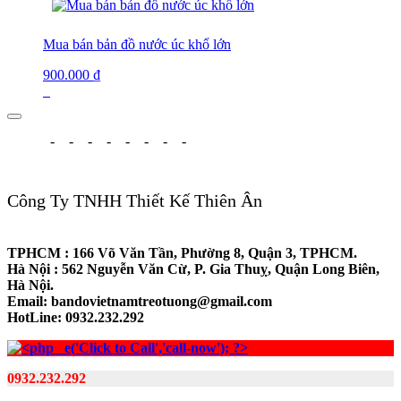
Mua bán bản đồ nước úc khổ lớn
900.000
₫
-
-
-
-
-
-
-
-
Công Ty TNHH Thiết Kế Thiên Ân
TPHCM
: 166 Võ Văn Tần, Phường 8, Quận 3, TPHCM.
Hà Nội
: 562 Nguyễn Văn Cừ, P. Gia Thuỵ, Quận Long Biên,
Hà Nội.
Email
: bandovietnamtreotuong@gmail.com
HotLine: 0932.232.292
0932.232.292