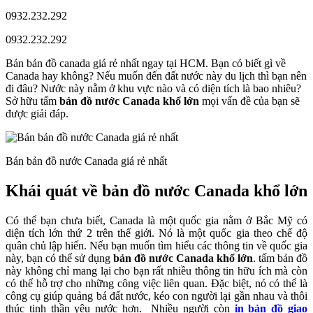
0932.232.292
0932.232.292
Bán bản đồ canada giá rẻ nhất ngay tại HCM.
Bạn có biết gì về
Canada hay không? Nếu muốn đến đất nước này du lịch thì bạn nên
đi đâu? Nước này nằm ở khu vực nào và có diện tích là bao nhiêu?
Sở hữu tấm
bản
đồ nước Canada khổ lớn
mọi vấn đề của bạn sẽ
được giải đáp.
Bán bản đồ nước Canada giá rẻ nhất
Khái quát về bản đồ nước Canada khổ lớn
Có thể bạn chưa biết,
Canada là một quốc gia nằm ở Bắc Mỹ có
diện tích lớn thứ 2 trên thế giới. Nó là một quốc gia theo chế độ
quân chủ lập hiến. Nếu bạn muốn tìm hiểu các thông tin về quốc gia
này, bạn có thể sử dụng
bản đồ nước Canada khổ lớn
. tấm bản đồ
này không chỉ mang lại cho bạn rất nhiều thông tin hữu ích mà còn
có thể hỗ trợ cho những công việc liên quan. Đặc biệt, nó có thể là
công cụ giúp quảng bá đất nước, kéo con người lại gần nhau và thôi
thúc tinh thần yêu nước hơn. Nhiều người còn
in bản đồ giao