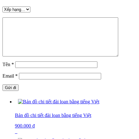
Tên
*
Email
*
Bản đồ chi tiết đài loan bằng tiếng Việt
900.000
₫