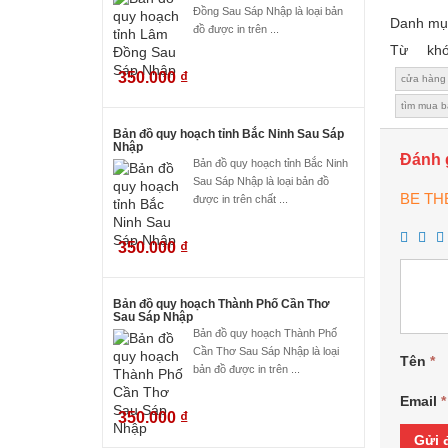
Đồng Sau Sáp Nhập là loại bản
Danh mụ
đồ được in trên ...
Từ kh
350.000
₫
cửa hàng 
tìm mua b
Bản đồ quy hoạch tỉnh Bắc Ninh Sau Sáp
Nhập
Đánh 
Bản đồ quy hoạch tỉnh Bắc Ninh
Sau Sáp Nhập là loại bản đồ
BE TH
được in trên chất ...
350.000
₫
Bản đồ quy hoạch Thành Phố Cần Thơ
Sau Sáp Nhập
Bản đồ quy hoạch Thành Phố
Cần Thơ Sau Sáp Nhập là loại
Tên
*
bản đồ được in trên ...
Email
*
350.000
₫