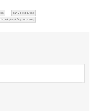
lớn
bản đồ treo tường
 bản đồ giao thông treo tường