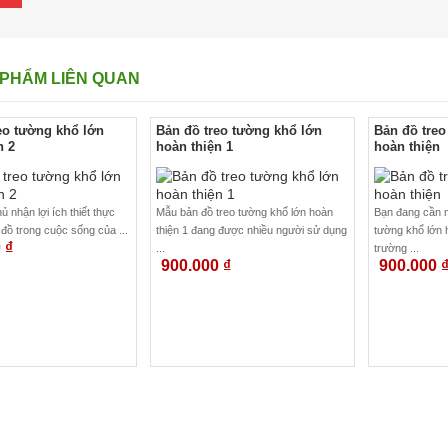
PHẨM LIÊN QUAN
eo tường khổ lớn
Bản đồ treo tường khổ lớn
Bản đồ treo
n 2
hoàn thiện 1
hoàn thiện
 nhận lợi ích thiết thực
Mẫu bản đồ treo tường khổ lớn hoàn
Bạn đang cần m
đồ trong cuộc sống của ...
thiện 1 đang được nhiều người sử dụng
tường khổ lớn h
0
₫
...
trường ...
900.000
₫
900.000