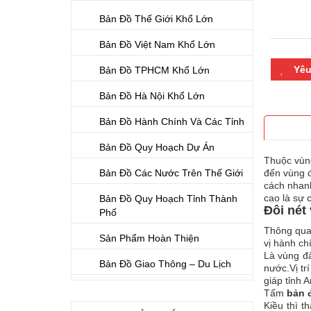
Bản Đồ Thế Giới Khổ Lớn
Bản Đồ Việt Nam Khổ Lớn
Yêu
Bản Đồ TPHCM Khổ Lớn
Bản Đồ Hà Nội Khổ Lớn
Bản Đồ Hành Chính Và Các Tỉnh
Thông ti
Bản Đồ Quy Hoạch Dự Án
Thuộc vùng
Bản Đồ Các Nước Trên Thế Giới
đến vùng 
cách nhan
cao là sự c
Bản Đồ Quy Hoạch Tỉnh Thành
Đôi nét
Phố
Thông qua 
Sản Phẩm Hoàn Thiện
vị hành ch
Là vùng đấ
Bản Đồ Giao Thông – Du Lịch
nước.Vị tr
giáp tỉnh 
Tấm
bản 
Kiều thì t