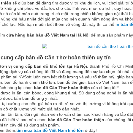
thiện
sẽ giúp bạn dễ dàng tìm được vị trí khu du lịch, vui chơi giải trí 
 không chỉ phục vụ đắc lực cho các lĩnh vực như: du lịch, quy hoạch
nó còn là món quà trang trí có mặt trong nhiều không gian nội thất hi
vùng khí hậu nhiệt đới gió mùa cho nên quanh năm nóng ẩm và không
ế chủ lực. Nếu bạn muốn biết thêm về vùng đất này thì có thể
in bản đ
tìm
cửa hàng bán bản đồ Việt Nam tại Hà Nội
để mua sản phẩm này
 cung cấp bản đồ Cần Thơ hoàn thiện uy tín
đơn vị cung cấp bản đồ khổ lớn tại Hà Nội
, thành Phố Hồ Chí Min
ộng dịch vụ của chúng tôi đã và đang mang đến sự lựa chọn tốt nhất
 phẩm tại NVSoft luôn cam kết chất lượng và yếu tố thẩm mỹ, giúp bạ
n, bản đồ hành chính khổ lớn, bản đồ thế giới, bản đồ Việt Nam, bản
ách hàng lại chọn
bản đồ Cần Thơ hoàn thiện
của chúng tôi?
ược in ấn, cán bóng, đóng khung tỉ mỉ. Sử dụng công nghệ in ấn hiện
ó được tấm bản đồ ưng ý nhất.
 tại xưởng cho nên giá bán ra rất rẻ so với thị trường vì không trải q
 đồ chất lượng với mức giá hấp dẫn nhất.
 tín, tận tâm, đội ngũ nhân viên tư vấn chăm sóc khách hàng và lắp đ
n đã biết vì sao nên chọn
bản đồ Cần Thơ hoàn thiện
của chúng tôi 
hỉ tin cậy để sử dụng sản phẩm.
em thêm:
tìm mua bản đồ Việt Nam khổ lớn
ở đây!