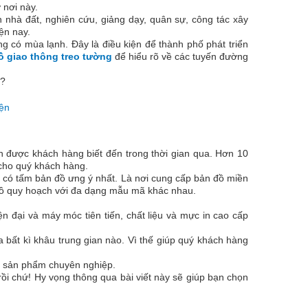
ở nơi này.
 nhà đất, nghiên cứu, giảng dạy, quân sự, công tác xây
ện nay.
 có mùa lạnh. Đây là điều kiện để thành phố phát triển
ồ giao thông treo tường
để hiểu rõ về các tuyến đường
?
h được khách hàng biết đến trong thời gian qua. Hơn 10
 cho quý khách hàng.
n có tấm bản đồ ưng ý nhất. Là nơi cung cấp bản đồ miền
 đồ quy hoạch với đa dạng mẫu mã khác nhau.
 đại và máy móc tiên tiến, chất liệu và mực in cao cấp
ua bất kì khâu trung gian nào. Vì thế giúp quý khách hàng
ặt sản phẩm chuyên nghiệp.
rồi chứ! Hy vọng thông qua bài viết này sẽ giúp bạn chọn