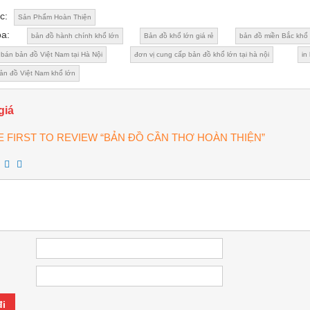
c:
Sản Phẩm Hoàn Thiện
óa:
bản đồ hành chính khổ lớn
Bản đồ khổ lớn giá rẻ
bản đồ miền Bắc khổ 
bán bản đồ Việt Nam tại Hà Nội
đơn vị cung cấp bản đồ khổ lớn tại hà nội
in
ản đồ Việt Nam khổ lớn
giá
E FIRST TO REVIEW “BẢN ĐỒ CẦN THƠ HOÀN THIỆN”