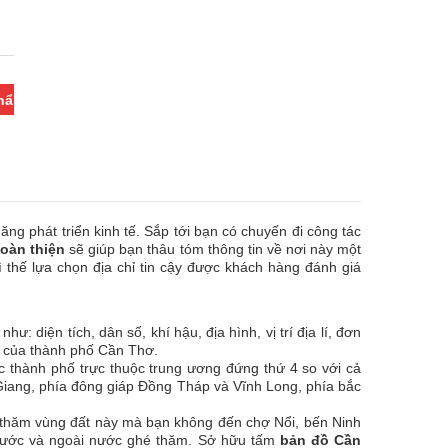
phẩm
 phát triển kinh tế. Sắp tới bạn có chuyến đi công tác
oàn thiện
sẽ giúp bạn thâu tóm thông tin về nơi này một
vì thế lựa chọn địa chỉ tin cậy được khách hàng đánh giá
 diện tích, dân số, khí hậu, địa hình, vị trí địa lí, đơn
,… của thành phố Cần Thơ.
c thành phố trực thuộc trung ương đứng thứ 4 so với cả
 Giang, phía đông giáp Đồng Tháp và Vĩnh Long, phía bắc
é thăm vùng đất này mà bạn không đến chợ Nổi, bến Ninh
ng nước và ngoài nước ghé thăm. Sở hữu tấm
bản đồ Cần