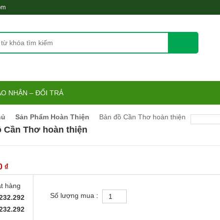
om
O NHẬN – ĐỔI TRẢ
hủ
Sản Phẩm Hoàn Thiện
Bản đồ Cần Thơ hoàn thiện
 Cần Thơ hoàn thiện
0
₫
ặt hàng
Số lượng mua :
Bản
232.292
đồ
232.292
Cần