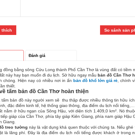
Thơ
hoàn
thiện
số
 thích
So sánh sản 
lượng
n sản phẩm
Đánh giá
 đồng bằng sông Cửu Long thành Phố Cần Thơ là vùng đất có tiềm năng
đất này hay bạn muốn đi du lịch. Sở hữu ngay mẫu
bản đồ Cần Thơ h
h chóng. Hiện nay có nhiều nơi in ấn
bản đồ khổ lớn giá rẻ
, chính 
ần thiết.
 về tấm bản đồ Cần Thơ hoàn thiện
tấm bản đồ này người xem sẽ thu thập được nhiều thông tin hữu ích như:
ính, đặc điểm kinh tế, hệ thống giao thông, địa điểm du lịch nổi tiếng
t nằm ở hữu ngạn của Sông Hậu, với diện tích 1.409,0 km². Nó thuộ
í tiếp giáp của Cần Thơ, phía tây giáp Kiên Giang, phía nam giáp Hậu
An Giang.
đồ treo tường
này là vật dụng khá quen thuộc với chúng ta. Nếu gh
hật là lãng phí. Đây là địa điểm du lịch nổi tiếng được khách ở tro