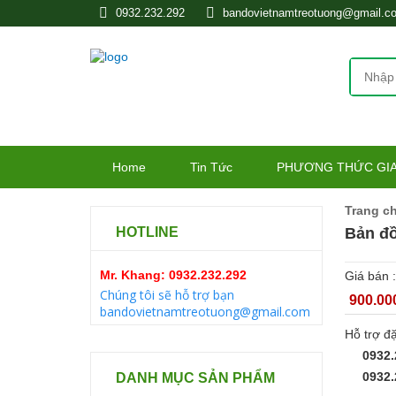
0932.232.292
bandovietnamtreotuong@gmail.c
Home
Tin Tức
PHƯƠNG THỨC GIA
Trang c
HOTLINE
Bản đồ
Mr. Khang: 0932.232.292
Giá bán :
Chúng tôi sẽ hỗ trợ bạn
900.00
bandovietnamtreotuong@gmail.com
Hỗ trợ đ
0932.
0932.
DANH MỤC SẢN PHẨM