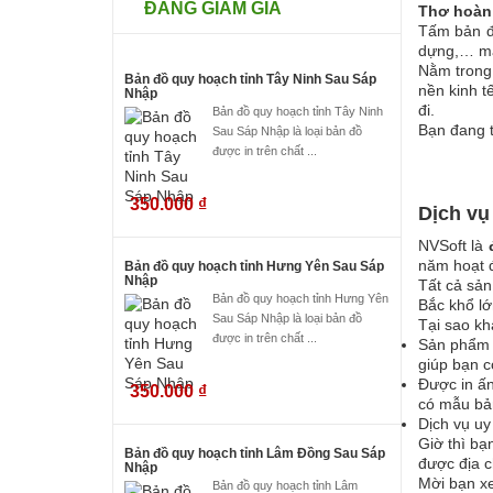
ĐANG GIẢM GIÁ
Thơ hoàn 
Tấm bản đồ
dựng,… mà 
Nằm trong 
Bản đồ quy hoạch tỉnh Tây Ninh Sau Sáp
nền kinh t
Nhập
đi.
Bản đồ quy hoạch tỉnh Tây Ninh
Bạn đang 
Sau Sáp Nhập là loại bản đồ
được in trên chất ...
350.000
₫
Dịch vụ
NVSoft là
năm hoạt đ
Bản đồ quy hoạch tỉnh Hưng Yên Sau Sáp
Nhập
Tất cả sản
Bản đồ quy hoạch tỉnh Hưng Yên
Bắc khổ lớ
Sau Sáp Nhập là loại bản đồ
Tại sao kh
được in trên chất ...
Sản phẩm đ
giúp bạn c
Được in ấn
350.000
₫
có mẫu bản
Dịch vụ uy
Giờ thì bạ
Bản đồ quy hoạch tỉnh Lâm Đồng Sau Sáp
được địa c
Nhập
Mời bạn x
Bản đồ quy hoạch tỉnh Lâm