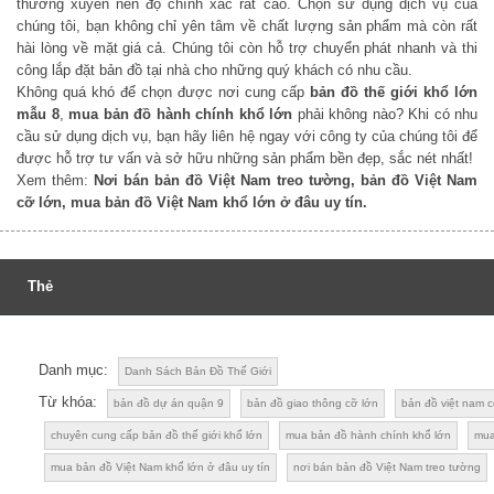
thường xuyên nên độ chính xác rất cao. Chọn sử dụng dịch vụ của
chúng tôi, bạn không chỉ yên tâm về chất lượng sản phẩm mà còn rất
hài lòng về mặt giá cả. Chúng tôi còn hỗ trợ chuyển phát nhanh và thi
công lắp đặt bản đồ tại nhà cho những quý khách có nhu cầu.
Không quá khó để chọn được nơi cung cấp
bản đồ thế giới khổ lớn
mẫu 8
,
mua bản đồ hành chính khổ lớn
phải không nào? Khi có nhu
cầu sử dụng dịch vụ, bạn hãy liên hệ ngay với công ty của chúng tôi để
được hỗ trợ tư vấn và sở hữu những sản phẩm bền đẹp, sắc nét nhất!
Xem thêm:
Nơi bán bản đồ Việt Nam treo tường
, bản đồ Việt Nam
cỡ lớn, mua bản đồ Việt Nam khổ lớn ở đâu uy tín.
Thẻ
Danh mục:
Danh Sách Bản Đồ Thế Giới
Từ khóa:
bản đồ dự án quận 9
bản đồ giao thông cỡ lớn
bản đồ việt nam c
chuyên cung cấp bản đồ thế giới khổ lớn
mua bản đồ hành chính khổ lớn
mua
mua bản đồ Việt Nam khổ lớn ở đâu uy tín
nơi bán bản đồ Việt Nam treo tường