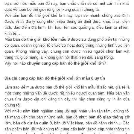
bạn. Sở hữu mẫu bản đồ này, bạn chắc chắn sẽ có một cái nhìn khái
quát về toàn bộ thế giới rộng lớn xung quanh chúng ta.
Với tấm bản đồ thế giới khổ lớn này, bạn sẽ nhanh chóng xác định
được vị trí địa lý cũng như nhiều thông tin thiết thực khác như: diện
tích, đặc điểm địa hình, khí hậu, tên các quốc gia, điều kiện tự nhiên,
kinh tế…
Mẫu
bản đồ thế giới khổ lớn mẫu 8
được sử dụng phổ biến tại những
cơ quan, doanh nghiệp, tổ chức có hoạt động trong những lĩnh vực liên
quan. Không những vậy, chúng còn được nhiều người chọn làm vật
trang trí, giúp mang lại không gian nội thất hiện đại, sang trọng.
Vậy nơi nào
chuyên cung cấp bản đồ thế giới khổ lớ
n
?
Địa chỉ cung cấp bản đồ thế giới khổ lớn mẫu 8 uy tín
Làm sao để mua được bản đồ thế giới khổ lớn mẫu 8 sắc nét, giá rẻ là
một trong những vấn đề được rất nhiều người quan tâm. Nếu bạn vẫn
chưa tìm được địa chỉ đáng tin cậy thì hãy chọn công ty in ấn của
chúng tôi.
Với nhiều năm kinh nghiệm cùng đội ngũ nhân viên tận tâm, chúng tôi
sẽ mang đến cho bạn những mẫu bản đồ như:
bản đồ giao thông cỡ
lớn
,
bản đồ dự án quận 9
, bản đồ Việt Nam, bản đồ hành chính… Các
sản phẩm bản đồ mà chúng tôi cung cấp luôn được cập nhật thông tin