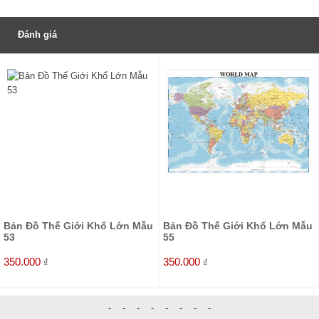
Đánh giá
Đánh giá
Be the first to review “Bản Đồ Thế Giới Khổ Lớn ( Mẫu 08 )”
Tên
*
Bản Đồ Thế Giới Khổ Lớn Mẫu
Bản Đồ Thế Giới Khổ Lớn Mẫu
53
55
350.000
350.000
₫
₫
Email
*
-
-
-
-
-
-
-
-