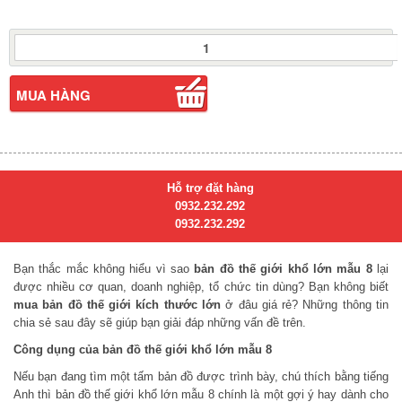
Bản
Đồ
Thế
Giới
MUA HÀNG
Khổ
Lớn
(
Mẫu
08
Hỗ trợ đặt hàng
)
0932.232.292
số
0932.232.292
lượng
Bạn thắc mắc không hiểu vì sao
bản đồ thế giới khổ lớn mẫu 8
lại
được nhiều cơ quan, doanh nghiệp, tổ chức tin dùng? Bạn không biết
mua bản đồ thế giới kích thước lớn
ở đâu giá rẻ? Những thông tin
chia sẻ sau đây sẽ giúp bạn giải đáp những vấn đề trên.
Công dụng của bản đồ thế giới khổ lớn mẫu 8
Nếu bạn đang tìm một tấm bản đồ được trình bày, chú thích bằng tiếng
Anh thì bản đồ thế giới khổ lớn mẫu 8 chính là một gợi ý hay dành cho