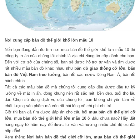
Nơi cung cấp bản đồ thế giới khổ lớn mẫu 10
Nến bạn đang đắn đo tìm nơi mua bản đồ thế giới khổ lớn mẫu 10 thì
công ty in ấn của chúng tôi chính là địa chỉ đáng tin cậy dành cho bạn.
Đến với cơ sở của chúng tôi, bạn sẽ được hỗ trợ tư vấn và tìm được
rất nhiều mẫu bản đồ khác nhau như
bản đồ giao thông cỡ lớn,
bán
bản đồ Việt Nam treo tường
, bản đồ các nước Đông Nam Á, bản đồ
hành chính…
Tất cả các mẫu bản đồ mà chúng tôi cung cấp đều được đầu tư kỹ
lưỡng về mặt in ấn, đóng khung nên rất sắc nét, bền đẹp, tuổi thọ lâu
dài. Chọn sử dụng dịch vụ của chúng tôi, bạn không chỉ yên tâm về
chất lượng sản phẩm mà còn rất hài lòng về chi phí chi trả.
Giờ thì bạn đã tìm được đáp án cho câu hỏi
mua bản đồ thế giới cỡ
lớn
, mua
bản đồ thế giới khổ lớn mẫu 10
ở đâu chưa nào? Hãy đặt
hàng ngay từ hôm nay để được tư vấn và hưởng nhiều chế độ ưu đãi
hấp dẫn!
Xem thêm:
Nơi bán bản đồ thế giới cỡ lớn, mua bản đồ thế giới