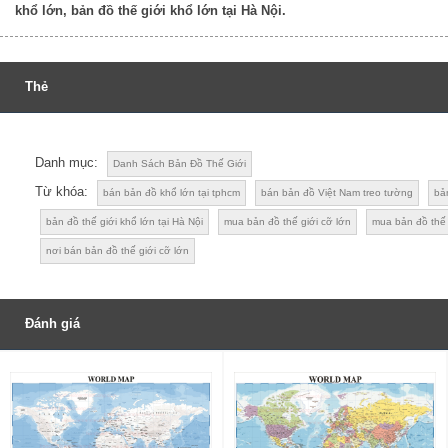
khổ lớn, bản đồ thế giới khổ lớn tại Hà Nội.
Thẻ
Danh mục:
Danh Sách Bản Đồ Thế Giới
Từ khóa:
bán bản đồ khổ lớn tại tphcm
bán bản đồ Việt Nam treo tường
bả
bản đồ thế giới khổ lớn tại Hà Nội
mua bản đồ thế giới cỡ lớn
mua bản đồ thế 
nơi bán bản đồ thế giới cỡ lớn
Đánh giá
Đánh giá
Be the first to review “Bản Đồ Thế Giới Khổ Lớn ( Mẫu 010 )”