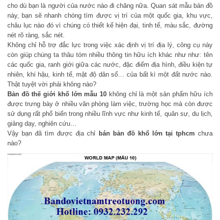
cho dù bạn là người của nước nào đi chăng nữa. Quan sát mẫu bản đồ
này, bạn sẽ nhanh chóng tìm được vị trí của một quốc gia, khu vực,
châu lục nào đó vì chúng có thiết kế hiện đại, tinh tế, màu sắc, đường
nét rõ ràng, sắc nét.
Không chỉ hỗ trợ đắc lực trong việc xác định vị trí địa lý, công cụ này
còn giúp chúng ta thâu tóm nhiều thông tin hữu ích khác như như: tên
các quốc gia, ranh giới giữa các nước, đặc điểm địa hình, điều kiện tự
nhiên, khí hậu, kinh tế, mật độ dân số… của bất kì một đất nước nào.
Thật tuyệt vời phải không nào?
Bản đồ thế giới khổ lớn mẫu 10
không chỉ là một sản phẩm hữu ích
được trưng bày ở nhiều văn phòng làm việc, trường học mà còn được
sử dụng rất phổ biến trong nhiều lĩnh vực như kinh tế, quân sự, du lịch,
giảng dạy, nghiên cứu…
Vậy bạn đã tìm được địa chỉ
bán bản đồ khổ lớn tại tphcm
chưa
nào?