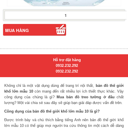
Bản
Đồ
Thế
Giới
MUA HÀNG
Khổ
Lớn
(
Mẫu
010
Hỗ trợ đặt hàng
)
0932.232.292
số
0932.232.292
lượng
Không chỉ là một vật dụng dùng để trang trí nội thất,
bản đồ thế giới
khổ lớn mẫu 10
còn mang đến rất nhiều lợi ích thiết thực khác. Vậy
công dụng của chúng là gì?
Mua bản đồ treo tường ở đâu
chất
lượng? Một vài chia sẻ sau đây sẽ giúp bạn giải đáp được vấn đề trên.
Công dụng của bản đồ thế giới khổ lớn mẫu 10 là gì?
Được trình bày và chú thích bằng tiếng Anh nên bản đồ thế giới khổ
lớn mẫu 10 có thể giúp mọi người tra cứu thông tin một cách dễ dàng