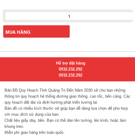
Bản
Đồ
Quy
Hoạch
MUA HÀNG
Tỉnh
Quảng
Trị
Đến
Năm
Hỗ trợ đặt hàng
2030
0932.232.292
số
0932.232.292
lượng
Bản Đồ Quy Hoạch Tỉnh Quảng Trị Đến Năm 2030
sẽ cho bạn những
thông tin quy hoạch hệ thống đường giao thông, cao tốc, bến cảng. Các
quy hoạch đất đai và định hướng phát triển tương lai
Bản đồ có nhiều kích thước sẽ giúp bạn dễ dàng lựa chọn để phù hợp
với mục đích sử dụng của bạn.
Chất liệu giấy dày, bền. Bạn có thể dán lên tường, lên kính, hoặc làm
khung treo.
Miễn phí giao hàng trên toàn quốc.