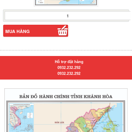
Bản
Đồ
Tỉnh
Khánh
MUA HÀNG
Hòa
Mới
Nhất
Sau
Sáp
Hỗ trợ đặt hàng
Nhập
0932.232.292
số
0932.232.292
lượng