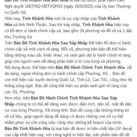
Bản Đồ Tỉnh Khánh Hòa Mới Nhất
là bản đồ được phát hành theo
Nghị quyết 1667/NQ‑UBTVQH15 (ngày 16/6/2025) của Ủy ban Thường
vụ Quốc hội
Hiện nay,
Tỉnh Khánh Hòa
mới là sự sáp nhập của
Tỉnh Khánh
Hòa
và tỉnh Ninh Thuận. Sau khi sáp nhập,
Tỉnh Khánh Hòa
hiện nay
có 65 đơn vị hành chính cấp xã, bao gồm 16 phường và 48 xã và 1 đặc
khu Trường Sa
Trên
Bản Đồ Tỉnh Khánh Hòa Sau Sáp Nhập
thể hiện 65 đơn vị hành
chính cấp xã một cách rõ ràng. Mỗi xã, phường trên bản đồ thể hiện
bằng những màu sắc khác nhau, và ranh giới địa lý hành chính rõ ràng,
giúp cho người xem dễ dàng phân biệt vị trí của từng xã phường.
Nội dung được thể hiện trên
Bản Đồ Hành Chính Tỉnh Khánh Hòa
rất
đa dạng, ngoài những đơn vị hành chính cấp Phường, Xã… Bản đồ
còn thể hiện các tuyến đường Quốc Lộ, Tỉnh Lộ, Cao Tốc, cũng như hệ
thống sông ngòi. Bản đồ cũng thể hiện sự phân ranh giới rõ ràng của
các Xã, Phường.
Hơn nữa, trên
Bản Đồ Hành Chính Tỉnh Khánh Hòa Sau Sáp
Nhập
chúng ta có thể dể dàng xem được diện tích, dân số, mật độ dân
cư của từng Phường, Xã trong tỉnh. Bản đồ cung cấp những thông tin
về số liệu, giúp người dùng dễ dàng có được những con số cụ thể
nhằm phục vụ cho công việc cũng như những kế hoạch của mình.
Bản Đồ Tỉnh Khánh Hòa
là loại bản đồ được in trên chất liệu UV decal
cao cấp nhất hiện nay, với công nghệ in hiện đại, sản phẩm bản đồ rất