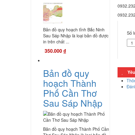
0932.23
0932.23
Bản đồ quy hoạch tỉnh Bắc Ninh
Số 
Sau Sáp Nhập là loại bản đồ được
in trên chất ...
Bản
Đồ
350.000
₫
Tỉn
Phú
Thọ
Bản đồ quy
Yêu
Mới
Nhấ
hoạch Thành
Thôn
Sau
Đánh
Phố Cần Thơ
Sáp
Nhậ
Sau Sáp Nhập
số
lượ
Bản đồ quy hoạch Thành Phố Cần