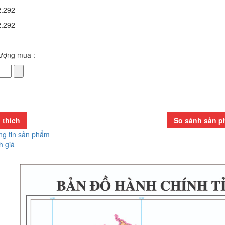
2.292
2.292
lượng mua :
h
 thích
So sánh sản 
t
g tin sản phẩm
 giá
p
ng