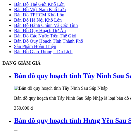
Bản Đồ Thế Giới Khổ Lớn
Bản Đồ Việt Nam Khổ Lớn
Bản Đồ TPHCM Khổ Lớn
Bản Đồ Hà Nội Khổ Lớn
Bản Đồ Hành Chính Và Các Tỉnh
Bản Đồ Quy Hoạch Dự Án
Bản Đồ Các Nước Trên Thế Giới
Bản Đồ Quy Hoạch Tỉnh Thành Phố
Sản Phẩm Hoàn Thiện
Bản Đồ Giao Thông – Du Lịch
ĐANG GIẢM GIÁ
Bản đồ quy hoạch tỉnh Tây Ninh Sau 
Bản đồ quy hoạch tỉnh Tây Ninh Sau Sáp Nhập là loại bản đồ đư
350.000
₫
Bản đồ quy hoạch tỉnh Hưng Yên Sau 