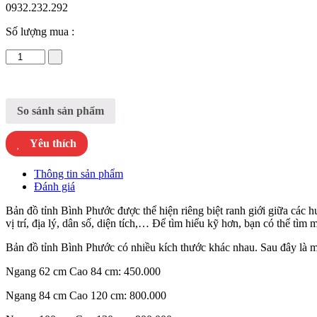
0932.232.292
Số lượng mua :
Bản
Đồ
Hành
Chính
Tỉnh
So sánh sản phẩm
Bình
Phước
Yêu thích
Khổ
Lớn
số
Thông tin sản phẩm
lượng
Đánh giá
Bản đồ tỉnh Bình Phước được thể hiện riêng biệt ranh giới giữa các 
vị trí, địa lý, dân số, diện tích,… Để tìm hiểu kỹ hơn, bạn có thể tìm 
Bản đồ tỉnh Bình Phước có nhiều kích thước khác nhau. Sau đây là mộ
Ngang 62 cm Cao 84 cm: 450.000
Ngang 84 cm Cao 120 cm: 800.000