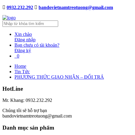
0932.232.292
bandovietnamtreotuong@gmail.com
Xin chào
Đăng nhập
Bạn chưa có tài khoản?
Đăng ký
0
Home
Tin Tức
PHƯƠNG THỨC GIAO NHẬN – ĐỔI TRẢ
HotLine
Mr. Khang: 0932.232.292
Chúng tôi sẽ hỗ trợ bạn
bandovietnamtreotuong@gmail.com
Danh mục sản phẩm